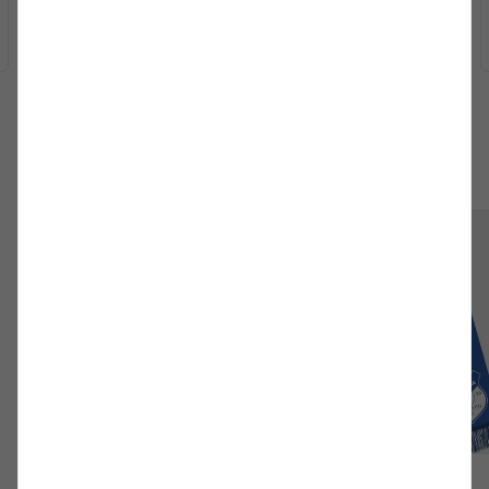
Westfalia Rhynern
Matchcenter
Spielbericht
Fanartikel
Trikot DFB-Pokal
Fanschal