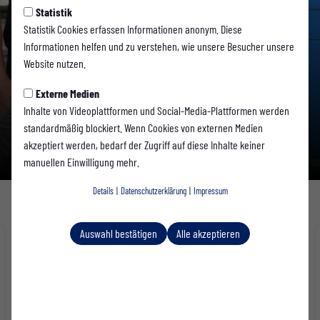
Statistik
Statistik Cookies erfassen Informationen anonym. Diese
Informationen helfen und zu verstehen, wie unsere Besucher unsere
Emanuel de Lemos schließt sich
Website nutzen.
der Westfalia an
Externe Medien
1. Mannschaft
-
05.08.2026
Inhalte von Videoplattformen und Social-Media-Plattformen werden
standardmäßig blockiert. Wenn Cookies von externen Medien
Weiterlesen...
akzeptiert werden, bedarf der Zugriff auf diese Inhalte keiner
manuellen Einwilligung mehr.
Details
|
Datenschutzerklärung
|
Impressum
Nächsten Spiele 1. Mannschaft
Auswahl bestätigen
Alle akzeptieren
HEUTE
1:2
(1:2)
SG Wattenscheid 09