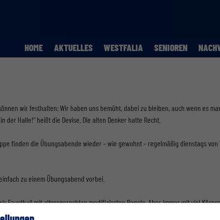
HOME
AKTUELLES
WESTFALIA
SENIOREN
NACH
önnen wir festhalten: Wir haben uns bemüht, dabei zu bleiben, auch wenn es manc
n der Halle!“ heißt die Devise. Die alten Denker hatte Recht.
pe finden die Übungsabende wieder – wie gewohnt – regelmäßig dienstags von 18.0
n einfach zu einem Übungsabend vorbei.
ir Faustball mit altersgerechten modifizierten Regeln. Aber immer mit viel Körp
bei gemeinsamen Fahrradtouren oder Bocciarunden, die in Eigenregie angeboten w
ellungen