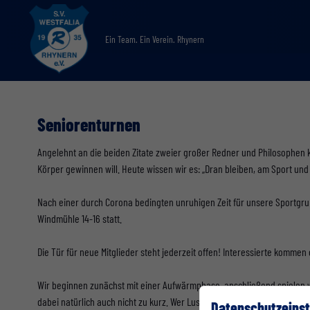
Ein Team. Ein Verein. Rhynern
Seniorenturnen
Angelehnt an die beiden Zitate zweier großer Redner und Philosophen k
Körper gewinnen will. Heute wissen wir es: „Dran bleiben, am Sport und i
Nach einer durch Corona bedingten unruhigen Zeit für unsere Sportgrup
Windmühle 14-16 statt.
Die Tür für neue Mitglieder steht jederzeit offen! Interessierte komme
Wir beginnen zunächst mit einer Aufwärmphase, anschließend spielen w
dabei natürlich auch nicht zu kurz. Wer Lust und Zeit hat, kann auch 
Datenschutzeinst