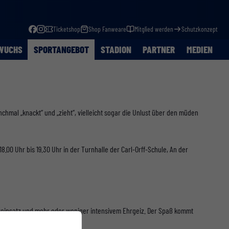
Ticketshop
Shop Fanweare
Mitglied werden
Schutzkonzept
WUCHS
SPORTANGEBOT
STADION
PARTNER
MEDIEN
hmal „knackt“ und „zieht“, vielleicht sogar die Unlust über den müden
0 Uhr bis 19.30 Uhr in der Turnhalle der Carl-Orff-Schule, An der
ereinsatz und mehr oder weniger intensivem Ehrgeiz. Der Spaß kommt
erden, teilnehmen.