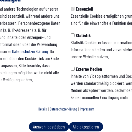
nd andere Technologien auf unserer
Essenziell
 sind essenziell, während andere uns
Essenzielle Cookies ermöglichen gru
 verbessern. Personenbezogene Daten
sind für die einwandfreie Funktion der
(z. B. IP-Adressen), z. B. für
Statistik
 und Inhalte oder Anzeigen- und
Statistik Cookies erfassen Informati
Informationen über die Verwendung
Informationen helfen und zu versteh
 unserer
Datenschutzerklärung
. Du
unsere Website nutzen.
erzeit über den Cookie-Link am Ende
 anpassen. Bitte beachte, dass
Externe Medien
nstellungen möglicherweise nicht alle
Inhalte von Videoplattformen und Soc
ur Verfügung stehen.
werden standardmäßig blockiert. Wen
Medien akzeptiert werden, bedarf der 
keiner manuellen Einwilligung mehr.
Details
|
Datenschutzerklärung
|
Impressum
Auswahl bestätigen
Alle akzeptieren