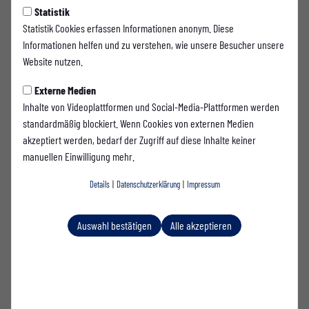
Sportplatz
Statistik
Statistik Cookies erfassen Informationen anonym. Diese
Tünner Berg I
Informationen helfen und zu verstehen, wie unsere Besucher unsere
Website nutzen.
Rasen Westfalia
Externe Medien
Sportpark 1 59069
Inhalte von Videoplattformen und Social-Media-Plattformen werden
Hamm
standardmäßig blockiert. Wenn Cookies von externen Medien
akzeptiert werden, bedarf der Zugriff auf diese Inhalte keiner
manuellen Einwilligung mehr.
Sportplatz
Details
|
Datenschutzerklärung
|
Impressum
Tünner Berg II
Auswahl bestätigen
Alle akzeptieren
Kunstrasen Westfalia
Sportpark 1 59069
Hamm