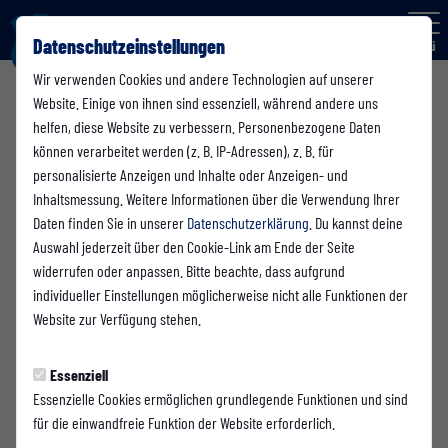
Datenschutzeinstellungen
Menü
Wir verwenden Cookies und andere Technologien auf unserer
Website. Einige von ihnen sind essenziell, während andere uns
helfen, diese Website zu verbessern. Personenbezogene Daten
Medizinische Versorgung
können verarbeitet werden (z. B. IP-Adressen), z. B. für
personalisierte Anzeigen und Inhalte oder Anzeigen- und
Inhaltsmessung. Weitere Informationen über die Verwendung Ihrer
Daten finden Sie in unserer
Datenschutzerklärung
. Du kannst deine
Für die medizinische Versorgung ist ein Arzt im Verein integriert, der mit
Auswahl jederzeit über den Cookie-Link am Ende der Seite
den Spielern zusammen daran arbeitet, sie schnellstmöglich wieder in das
widerrufen oder anpassen. Bitte beachte, dass aufgrund
Mannschaftstraining zu bringen. An oberster Stelle steht dabei die
individueller Einstellungen möglicherweise nicht alle Funktionen der
vollständige Genesung des Spielers und nicht der einfache Wunsch nach
Website zur Verfügung stehen.
Schmerzfreiheit. Somit werden Folgeverletzungen bestmöglich vorgebeugt.
Aber nicht nur die Rehabilitation ist Bestandteil der Arbeit, sondern auch
Essenziell
Verletzungsprävention.
Essenzielle Cookies ermöglichen grundlegende Funktionen und sind
für die einwandfreie Funktion der Website erforderlich.
Um die Arbeit im medizinischen Bereich etwas genauer zu erläutern, wird