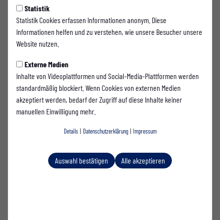
in Spieler und Trainer unterschieden.
Statistik
Statistik Cookies erfassen Informationen anonym. Diese
Informationen helfen und zu verstehen, wie unsere Besucher unsere
Spieler
Website nutzen.
Die Spieler von Westfalia Rhynern profitieren durch eine individuelle
Externe Medien
Versorgung bei Sportverletzungen. Der Vorteil liegt dabei im gegenseitigen
Inhalte von Videoplattformen und Social-Media-Plattformen werden
Interesse, den Spieler schnellstmöglich wieder Spielfähig zu bekommen.
standardmäßig blockiert. Wenn Cookies von externen Medien
Das heißt, dass bei den einzelnen Diagnosen keine Standardaussagen
akzeptiert werden, bedarf der Zugriff auf diese Inhalte keiner
getätigt werden, sondern jedes Verletzungsbild individuell betrachtet und
manuellen Einwilligung mehr.
anhand der Erkenntnisse ein Programm erstellt wird.
Details
|
Datenschutzerklärung
|
Impressum
Aber nicht nur bei bereits entstandenen Verletzungen werden unsere
Spieler unterstützt. Auch in der Verletzungsprävention bekommen die
Nachwuchsfußballer eine Beratung und Herangehensweisen für die
Auswahl bestätigen
Alle akzeptieren
Vorbereitung auf Spiel- und Trainingstage. Neben dem Verständnis dafür,
wie der Körper funktioniert, werden auch ernährungs- sowie athletische
Grundlagen besprochen.
Die Ausbildung der Fußballer geht damit über die rein fußballerische