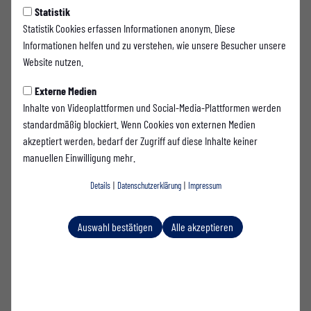
Trainer
Statistik
Statistik Cookies erfassen Informationen anonym. Diese
Patrick Weiß
Informationen helfen und zu verstehen, wie unsere Besucher unsere
Trainer
Website nutzen.
Externe Medien
Inhalte von Videoplattformen und Social-Media-Plattformen werden
standardmäßig blockiert. Wenn Cookies von externen Medien
akzeptiert werden, bedarf der Zugriff auf diese Inhalte keiner
manuellen Einwilligung mehr.
Marco Rupp
Trainer
Details
|
Datenschutzerklärung
|
Impressum
Auswahl bestätigen
Alle akzeptieren
Markus Kidszun