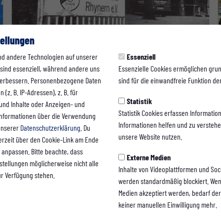
ellungen
1. MANNSCHAFT
nd andere Technologien auf unserer
Essenziell
 sind essenziell, während andere uns
Essenzielle Cookies ermöglichen gru
Wichtige Information zum Ticketvorverkauf
 verbessern. Personenbezogene Daten
sind für die einwandfreie Funktion der
DFB-Pokalspiel
(z. B. IP-Adressen), z. B. für
Statistik
30.07.2026
 und Inhalte oder Anzeigen- und
Statistik Cookies erfassen Informati
Informationen über die Verwendung
Informationen helfen und zu versteh
 unserer
Datenschutzerklärung
. Du
unsere Website nutzen.
erzeit über den Cookie-Link am Ende
 anpassen. Bitte beachte, dass
Externe Medien
nstellungen möglicherweise nicht alle
Inhalte von Videoplattformen und Soc
ur Verfügung stehen.
werden standardmäßig blockiert. Wen
Medien akzeptiert werden, bedarf der 
keiner manuellen Einwilligung mehr.