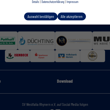
Details
|
Datenschutzerklärung
|
Impressum
Auswahl bestätigen
Alle akzeptieren
e
Download
SV Westfalia Rhynern e.V. auf Social Media folgen