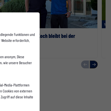
1. MANNSCHAFT
1. M
ndlegende Funktionen und
Bis 2028 – Henrik Koch bleibt bei der
Ve
 Website erforderlich.
Westfalia
30.07.2026
23.0
onen anonym. Diese
en, wie unsere Besucher
ial-Media-Plattformen
n Cookies von externen
Zugriff auf diese Inhalte