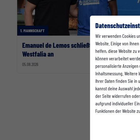
Datenschutzeinst
1. MANNSCHAFT
Wir verwenden Cookies u
Website. Einige von ihnen
Emanuel de Lemos schließt sich der
helfen, diese Website zu
Westfalia an
können verarbeitet werden 
05.08.2026
personalisierte Anzeigen
Inhaltsmessung. Weitere 
Ihrer Daten finden Sie in
kannst deine Auswahl jed
der Seite widerrufen oder
aufgrund individueller Ei
Funktionen der Website z