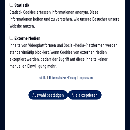
Statistik
Statistik Cookies erfassen Informationen anonym. Diese
Informationen helfen und zu verstehen, wie unsere Besucher unsere
Website nutzen.
Externe Medien
Inhalte von Videoplattformen und Social-Media-Plattformen werden
standardmäßig blockiert. Wenn Cookies von externen Medien
akzeptiert werden, bedarf der Zugriff auf diese Inhalte keiner
manuellen Einwilligung mehr.
Shop Tickets
Shop Fanware
Download
Details
|
Datenschutzerklärung
|
Impressum
Schutzkonzept
Auswahl bestätigen
Alle akzeptieren
SV Westfalia Rhynern e.V. auf Social Media folgen