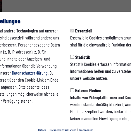
ellungen
nd andere Technologien auf unserer
Essenziell
 sind essenziell, während andere uns
Essenzielle Cookies ermöglichen gru
 verbessern. Personenbezogene Daten
sind für die einwandfreie Funktion der
(z. B. IP-Adressen), z. B. für
Statistik
 und Inhalte oder Anzeigen- und
Statistik Cookies erfassen Informati
Informationen über die Verwendung
Informationen helfen und zu versteh
 unserer
Datenschutzerklärung
. Du
unsere Website nutzen.
erzeit über den Cookie-Link am Ende
 anpassen. Bitte beachte, dass
Externe Medien
nstellungen möglicherweise nicht alle
Inhalte von Videoplattformen und Soc
ur Verfügung stehen.
werden standardmäßig blockiert. Wen
Medien akzeptiert werden, bedarf der 
keiner manuellen Einwilligung mehr.
Details
|
Datenschutzerklärung
|
Impressum