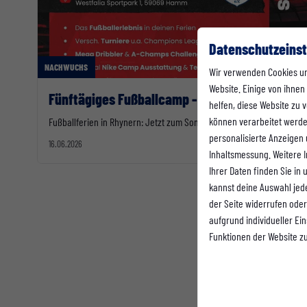
Datenschutzeinst
NACHWUCHS
Wir verwenden Cookies u
Website. Einige von ihnen
Fünftägiges Fußballcamp - 17.08.-21.08.2026
helfen, diese Website zu
können verarbeitet werden 
Fußballferien in Rhynern: Jetzt zum Sommer-Camp anmelden!
personalisierte Anzeigen
16.06.2026
Inhaltsmessung. Weitere 
Ihrer Daten finden Sie in
kannst deine Auswahl jed
der Seite widerrufen oder
aufgrund individueller Ei
Funktionen der Website z