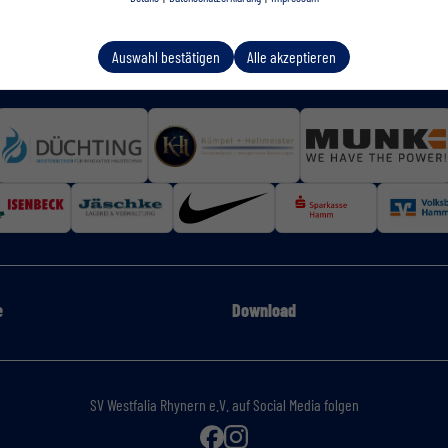
Auswahl bestätigen
Alle akzeptieren
e
Download
SV Westfalia Rhynern e.V. auf Social Media folgen