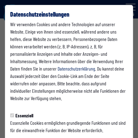
Datenschutzeinstellungen
Menü
Wir verwenden Cookies und andere Technologien auf unserer
Website. Einige von ihnen sind essenziell, während andere uns
helfen, diese Website zu verbessern. Personenbezogene Daten
können verarbeitet werden (z. B. IP-Adressen), z. B. für
Die Spieltermine werden erst nach dem Klick von Fussball.de
personalisierte Anzeigen und Inhalte oder Anzeigen- und
geladen und angezeigt. Dazu baut dein Browser eine direkte
Inhaltsmessung. Weitere Informationen über die Verwendung Ihrer
Verbindung zu den Servern von fussball.de auf. Mehr
Daten finden Sie in unserer
Datenschutzerklärung
. Du kannst deine
Informationen kannst du unserer Datenschutzerklärung
Auswahl jederzeit über den Cookie-Link am Ende der Seite
entnehmen.
widerrufen oder anpassen. Bitte beachte, dass aufgrund
individueller Einstellungen möglicherweise nicht alle Funktionen der
Inhalte laden
Website zur Verfügung stehen.
Essenziell
Essenzielle Cookies ermöglichen grundlegende Funktionen und sind
für die einwandfreie Funktion der Website erforderlich.