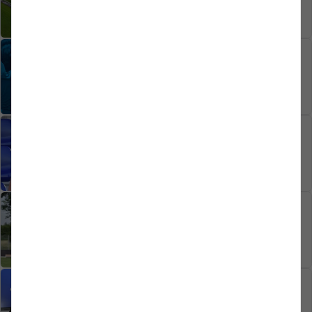
23.07.2026
VEREIN
Endspurt beim Dauerkartenverkauf
22.07.2026
1. MANNSCHAFT
Tief aus dem Westen, in Richtung
Westfalen
02.07.2026
1. MANNSCHAFT
Doppelter Grund zur Freude
23.06.2026
1. MANNSCHAFT
Jung, schnell, torgefährlich