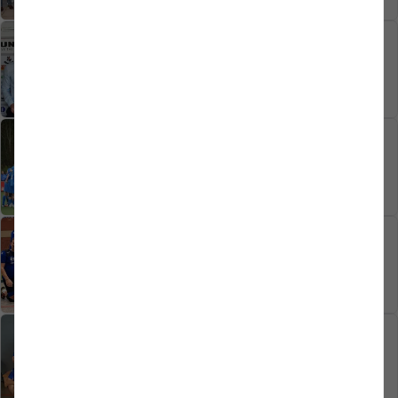
23.04.2026
1. MANNSCHAFT
SV Westfalia Rhynern verpflichtet Lars
Warschewski
23.04.2026
2. MANNSCHAFT
Kreisliga-Derby unter Flutlicht am
Freitag
15.04.2026
VOLLEYBALL
Erfolgreiche Woche für die Volleyballer
12.02.2024
VOLLEYBALL
Volleyball: Endlich wieder Liga-Spiele
11.11.2023