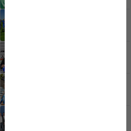
26.05.2026
1. MANNSCHAFT
5:0-Gala und pure Ekstase
25.05.2026
1. MANNSCHAFT
Herzlich Willkommen Elias Opoku
18.05.2026
1. MANNSCHAFT
„Brutal wichtiger Schritt“
18.05.2026
VEREIN
Dr. Arnulf Kleine bleibt ein weiteres
Jahr Vorsitzender