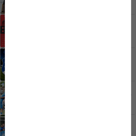
19.06.2026
NACHWUCHS
Fünftägiges Fußballcamp -
17.08.-21.08.2026
16.06.2026
1. MANNSCHAFT
Austragungsstätte gefunden
14.06.2026
1. MANNSCHAFT
Rhynern fiebert der Auslosung im DFB-
Pokal entgegen
02.06.2026
1. MANNSCHAFT
Vom Albtraum zur Ekstase