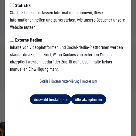
Fußball
Statistik
Nachwuchs
Statistik Cookies erfassen Informationen anonym. Diese
Verein
Informationen helfen und zu verstehen, wie unsere Besucher unsere
Volleyball
Website nutzen.
Externe Medien
Inhalte von Videoplattformen und Social-Media-Plattformen werden
standardmäßig blockiert. Wenn Cookies von externen Medien
Jahre
akzeptiert werden, bedarf der Zugriff auf diese Inhalte keiner
2026
manuellen Einwilligung mehr.
2024
Details
|
Datenschutzerklärung
|
Impressum
2023
Auswahl bestätigen
Alle akzeptieren
1. MANNSCHAFT
Westfalia Rhynern dreht das Spiel und