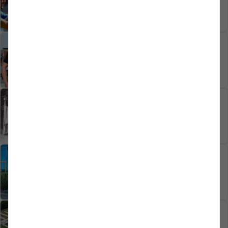
siegt mit 2:1
08.08.2026
1. MANNSCHAFT
Emanuel de Lemos schließt sich der
Westfalia an
05.08.2026
1. MANNSCHAFT
Wichtige Information zum
Ticketvorverkauf DFB-Pokalspiel
30.07.2026
1. MANNSCHAFT
Bis 2028 – Henrik Koch bleibt bei der
Westfalia
30.07.2026
1. MANNSCHAFT
Vereinsmitteilung DFB-Pokalspiel