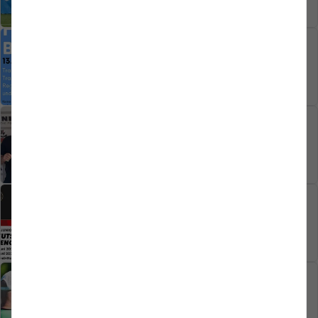
01.06.2026
VEREIN
Second-Hand-Börse
01.06.2026
1. MANNSCHAFT
Simon Schilling verstärkt den SV
Westfalia Rhynern
28.05.2026
FUSSBALL
Länderspiele im Westfalia-Sportpark
27.05.2026
1. MANNSCHAFT
Aufstiegstraum wird wahr