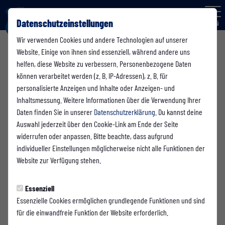
Datenschutzeinstellungen
Menü
Wir verwenden Cookies und andere Technologien auf unserer
Website. Einige von ihnen sind essenziell, während andere uns
helfen, diese Website zu verbessern. Personenbezogene Daten
Über den Verein
können verarbeitet werden (z. B. IP-Adressen), z. B. für
personalisierte Anzeigen und Inhalte oder Anzeigen- und
Inhaltsmessung. Weitere Informationen über die Verwendung Ihrer
Daten finden Sie in unserer
Datenschutzerklärung
. Du kannst deine
Vereinsziele
Auswahl jederzeit über den Cookie-Link am Ende der Seite
widerrufen oder anpassen. Bitte beachte, dass aufgrund
Parallel zum sportlichen Aufschwung haben wir uns strukturell schlanker,
individueller Einstellungen möglicherweise nicht alle Funktionen der
moderner und zukunftsweisend aufgestellt. Unser Ziel ist es unter anderem
Website zur Verfügung stehen.
– neben den sozialen Aspekten – den Leistungsgedanken junger Menschen
zu fördern, Talente zu erkennen und diese Sportler über die
Essenziell
Jugendabteilung an das Niveau unserer ersten Mannschaft heran zu
Essenzielle Cookies ermöglichen grundlegende Funktionen und sind
führen.
für die einwandfreie Funktion der Website erforderlich.