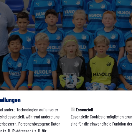
ellungen
nd andere Technologien auf unserer
Essenziell
 sind essenziell, während andere uns
Essenzielle Cookies ermöglichen gru
 verbessern. Personenbezogene Daten
sind für die einwandfreie Funktion der
(z. B. IP-Adressen), z. B. für