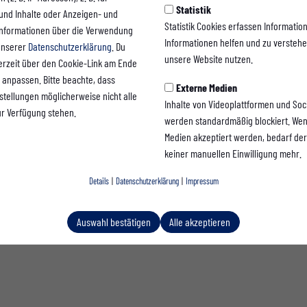
Statistik
 und Inhalte oder Anzeigen- und
Statistik Cookies erfassen Informati
Informationen über die Verwendung
Informationen helfen und zu versteh
 unserer
Datenschutzerklärung
. Du
unsere Website nutzen.
erzeit über den Cookie-Link am Ende
 anpassen. Bitte beachte, dass
Externe Medien
Fabian Schaumlöffel
nstellungen möglicherweise nicht alle
Inhalte von Videoplattformen und Soc
Trainer
ur Verfügung stehen.
werden standardmäßig blockiert. Wen
Medien akzeptiert werden, bedarf der 
keiner manuellen Einwilligung mehr.
Details
|
Datenschutzerklärung
|
Impressum
Auswahl bestätigen
Alle akzeptieren