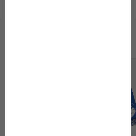
Matchcenter
Tickets
Fanartikel
Trikot DFB-Pokal
Fanschal