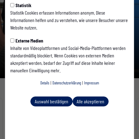
Statistik
Statistik Cookies erfassen Informationen anonym. Diese
Informationen helfen und zu verstehen, wie unsere Besucher unsere
Emanuel de Lemos schließt sich
Website nutzen.
der Westfalia an
Externe Medien
1. Mannschaft
-
05.08.2026
Inhalte von Videoplattformen und Social-Media-Plattformen werden
standardmäßig blockiert. Wenn Cookies von externen Medien
Weiterlesen...
akzeptiert werden, bedarf der Zugriff auf diese Inhalte keiner
manuellen Einwilligung mehr.
Details
|
Datenschutzerklärung
|
Impressum
Nächsten Spiele 1. Mannschaft
Auswahl bestätigen
Alle akzeptieren
Freitag, 14.08.2026 | Regionalliga West
ANSTOSS
19:30
Westfalia Rhynern
SC Wiedenbrück